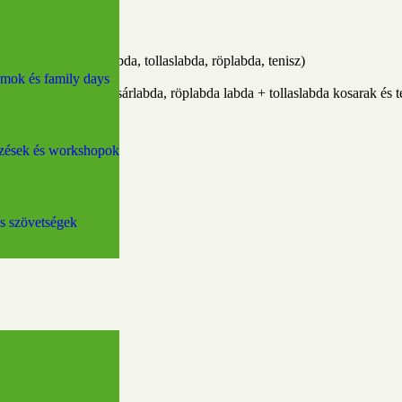
jbal, futball, kosárlabda, tollaslabda, röplabda, tenisz)
l)
amok és family days
labda ütők, futball, kosárlabda, röplabda labda + tollaslabda kosarak és 
étteremben)
zések és workshopok
és szövetségek