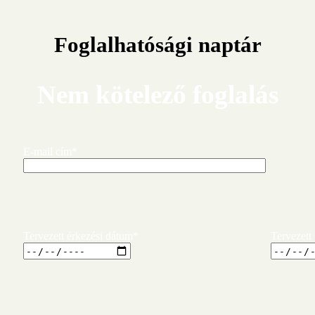
Foglalhatósági naptár
Nem kötelező foglalás
E-mail cím*
Tervezett érkezési dátum*
Tervezett