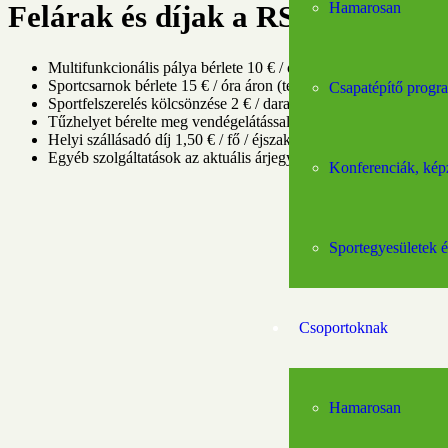
Hamarosan
Felárak és díjak a RS Púšť-ben
Multifunkcionális pálya bérlete 10 € / óra áron (tollaslabda, nohe
Sportcsarnok bérlete 15 € / óra áron (tenisz, tollaslabda, nohejba
Csapatépítő progr
Sportfelszerelés kölcsönzése 2 € / darab díjáért (tenisz és tollas
Tűzhelyet bérelte meg vendégelátással (további információ az 
Helyi szállásadó díj 1,50 € / fő / éjszaka
Egyéb szolgáltatások az aktuális árjegyzék szerint
Konferenciák, kép
Sportegyesületek 
Csoportoknak
Hamarosan