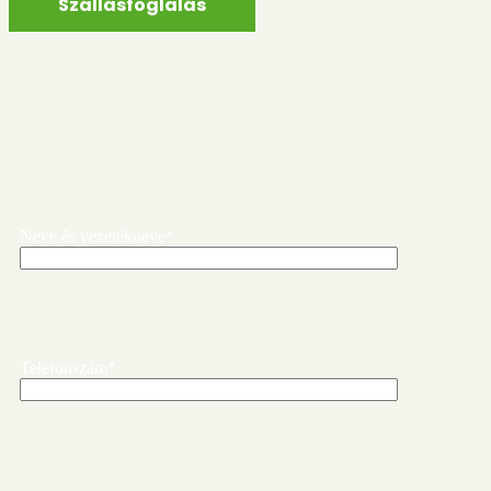
Szállásfoglalás
Neve és vezetékneve*
Telefonszám*