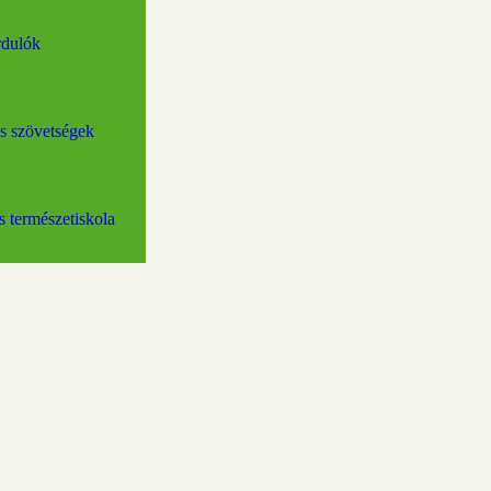
rdulók
és szövetségek
 természetiskola