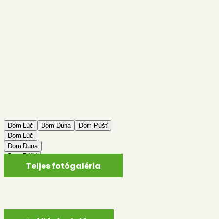
Dom Lúč
Dom Duna
Dom Púšť
Dom Lúč
Dom Duna
Dom Púšť
Teljes fotógaléria