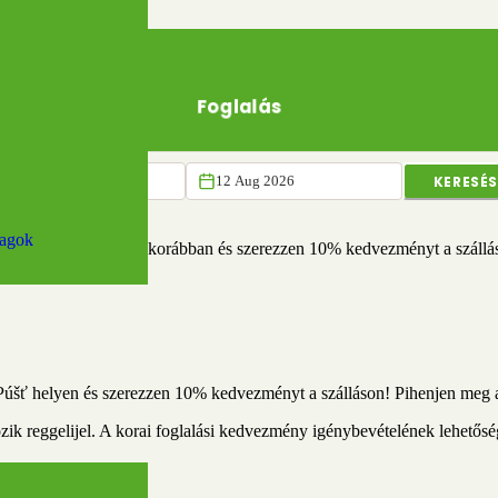
Foglalás
ezménnyel
KERESÉ
magok
o Púšť helyen 7 nappal korábban és szerezzen 10% kedvezményt a szállá
o Púšť helyen és szerezzen 10% kedvezményt a szálláson!
Pihenjen meg a
ozik reggelijel. A korai foglalási kedvezmény igénybevételének lehetős