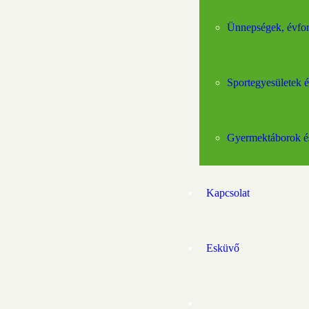
Ünnepségek, évfo
Sportegyesületek 
Gyermektáborok és
Kapcsolat
Esküvő