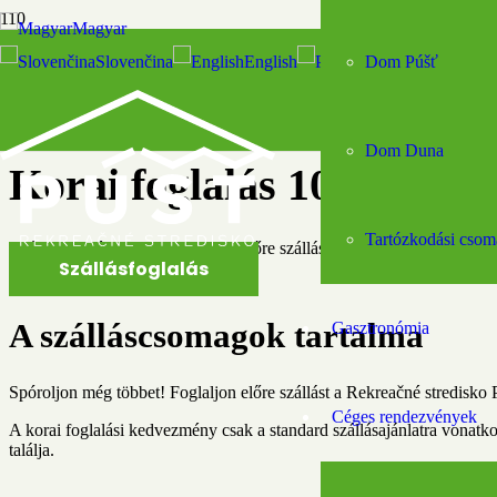
Magyar
Slovenčina
English
Polski
Dom Púšť
Kezdőlap
>
Szálláscsomagok
Dom Duna
Korai foglalás 10% kedv
Tartózkodási cso
Spóroljon még többet! Foglaljon előre szállást a Rekreačné stredisk
Szállásfoglalás
A szálláscsomagok tartalma
Gasztronómia
Spóroljon még többet! Foglaljon előre szállást a Rekreačné stredisk
Céges rendezvények
A korai foglalási kedvezmény csak a standard szállásajánlatra vonatk
találja.