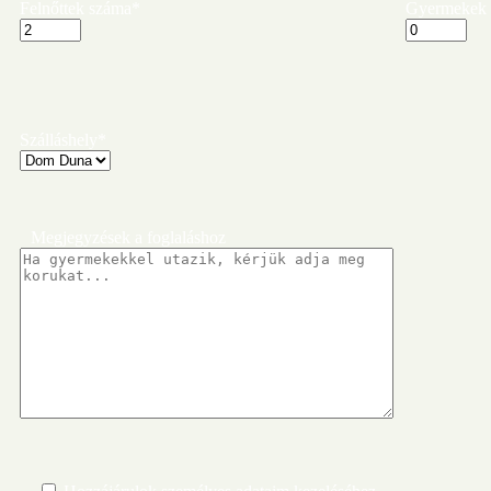
Felnőttek száma*
Gyermekek
Szálláshely*
Megjegyzések a foglaláshoz