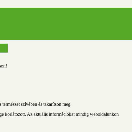
S
son!
 természet szívében és takarítson meg.
ége korlátozott. Az aktuális információkat mindig weboldalunkon