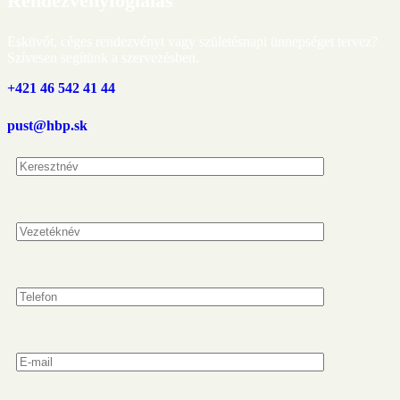
Rendezvényfoglalás
Esküvőt, céges rendezvényt vagy születésnapi ünnepséget tervez?
Szívesen segítünk a szervezésben.
+421 46 542 41 44
pust@hbp.sk