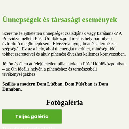
Ünnepségek és társasági események
Szeretne felejthetetlen ünnepséget családjának vagy barátainak?
A
Prievidza melletti Púšť Üdülőközpont ideális hely bármilyen
évforduló megünneplésére.
Élvezze a nyugalmat és a természet
szépségét. Ez az a hely, ahol új energiát meríthet, minőségi időt
tölthet szeretteivel és aktív pihenést élvezhet kellemes környezetben.
Jöjjön és éljen át felejthetetlen pillanatokat a Púšť Üdülőközpontban
– az Ön ideális helyén a pihenéshez és természetbeli
tevékenységekhez.
Szállás a modern Dom Lúčban, Dom Púšťban és Dom
Dunaban.
Fotógaléria
Teljes galéria