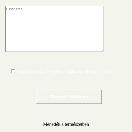
Hozzájárulok a személyes adataim feldolgozásához
Menedék a természetben