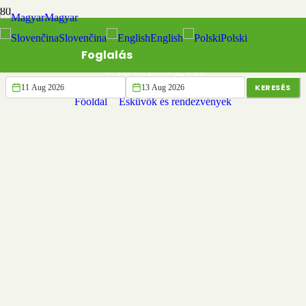
Magyar
Slovenčina
English
Polski
Foglalás
Ünnepségek
KERESÉS
Főoldal
>
Esküvők és rendezvények