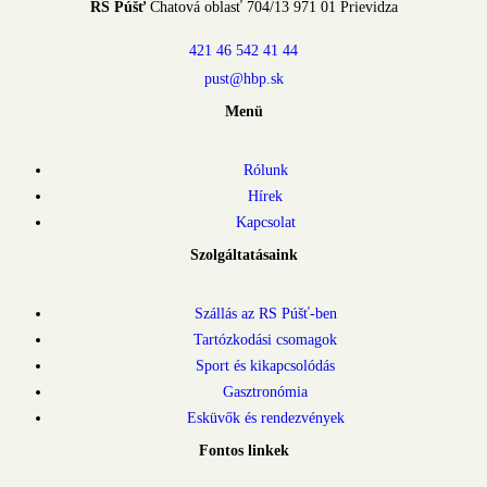
RS Púšť
Chatová oblasť 704/13 971 01 Prievidza
421 46 542 41 44
pust@hbp.sk
Menü
Rólunk
Hírek
Kapcsolat
Szolgáltatásaink
Szállás az RS Púšť-ben
Tartózkodási csomagok
Sport és kikapcsolódás
Gasztronómia
Esküvők és rendezvények
Fontos linkek