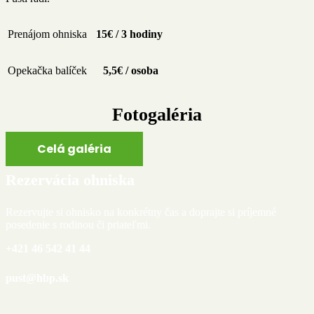
Prenájom ohniska
15€ / 3 hodiny
Opekačka balíček
5,5€ / osoba
Fotogaléria
Celá galéria
Rezervácia ohniska
Rezervujte si ohnisko na konkrétny čas a doprajte si príjemné
posedenie s rodinou či priateľmi.
+421 46 542 41 44
pust@hbp.sk