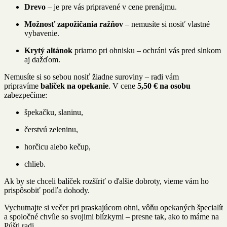
Drevo
– je pre vás pripravené v cene prenájmu.
Možnosť zapožičania ražňov
– nemusíte si nosiť vlastné
vybavenie.
Krytý altánok
priamo pri ohnisku – ochráni vás pred slnkom
aj dažďom.
Nemusíte si so sebou nosiť žiadne suroviny – radi vám
pripravíme
balíček na opekanie
. V cene
5,50 € na osobu
zabezpečíme:
špekačku, slaninu,
čerstvú zeleninu,
horčicu alebo kečup,
chlieb.
Ak by ste chceli balíček rozšíriť o ďalšie dobroty, vieme vám ho
prispôsobiť podľa dohody.
Vychutnajte si večer pri praskajúcom ohni, vôňu opekaných špecialít
a spoločné chvíle so svojimi blízkymi – presne tak, ako to máme na
Púšti radi.