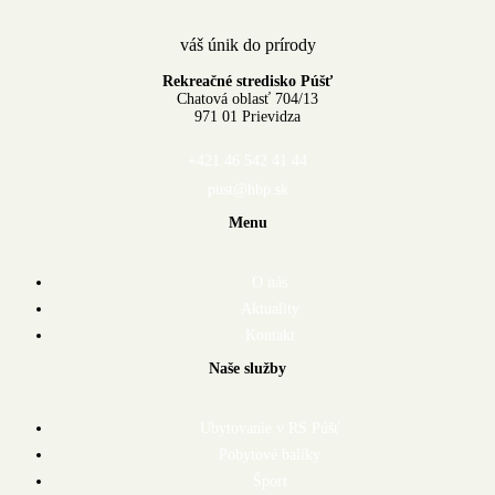
váš únik do prírody
Rekreačné stredisko Púšť
Chatová oblasť 704/13
971 01 Prievidza
+421 46 542 41 44
pust@hbp.sk
Menu
O nás
Aktuality
Kontakt
Naše služby
Ubytovanie v RS Púšť
Pobytové balíky
Šport