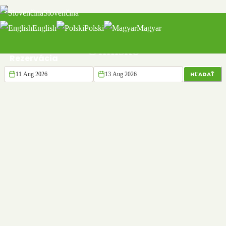
Slovenčina
English
Polski
Magyar
Ohnisko
Rezervácia
HĽADAŤ
Domov
>
Svadby a podujatia