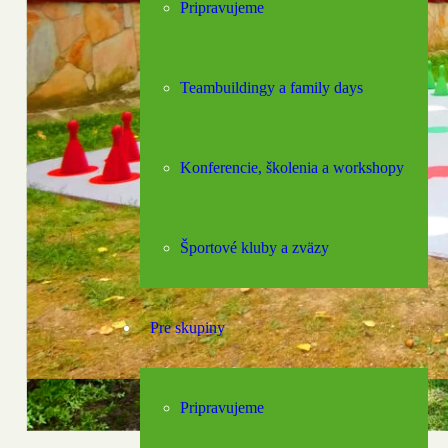
Pripravujeme
Teambuildingy a family days
Konferencie, školenia a workshopy
Športové kluby a zväzy
Pre skupiny
Pripravujeme