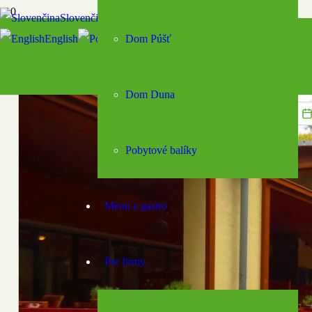
Slovenčina
English
Polski
Dom Púšť
Magyar
Dom Duna
Pobytové balíky
Menu a gastro
Pre firmy