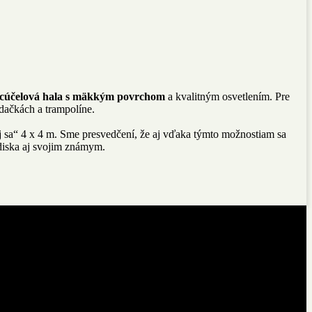
acúčelová hala
s mäkkým povrchom
a kvalitným osvetlením. Pre
dačkách
a trampolíne.
j sa“ 4 x 4 m. Sme presvedčení, že aj vďaka týmto možnostiam sa
ediska aj svojim známym.