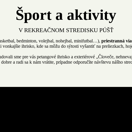
Šport a aktivity
V REKREAČNOM STREDISKU PÚŠŤ
asketbal, bedminton, volejbal, nohejbal,
minifutbal
…),
priestranná vi
i vonkajšie ihrisko, kde sa môžu do sýtosti vyšantiť na preliezkach,
hoj
udovali sme pre v
ás petangové ihrisko a exteriérové „Človeče, nehneva
i dobre a radi sa k nám vrátite, prípadne odporučíte návštevu nášho str