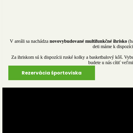
V areáli sa nachádza
novovybudované multifunkčné ihrisko
(
b
deti máme k dispozíci
Za ihriskom sú k dispozícii ruské kolky a basketbalový kôš. Vyb
budete u nás cítiť veľm
Rezervácia športoviska