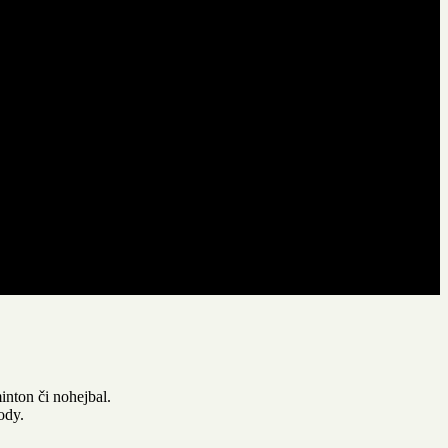
inton či nohejbal.
ody.