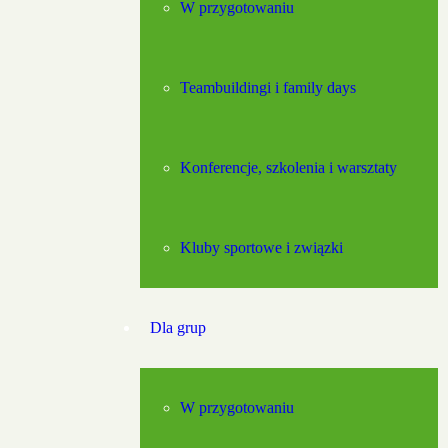
W przygotowaniu
Teambuildingi i family days
Konferencje, szkolenia i warsztaty
Kluby sportowe i związki
Dla grup
W przygotowaniu