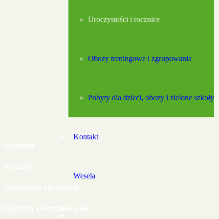
Uroczystości i rocznice
Obozy treningowe i zgrupowania
Pobyty dla dzieci, obozy i zielone szkoły
Kontakt
Urodziny
Rocznice
Wesela
Studniówki i promocje
Chrzciny i bierzmowania