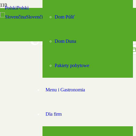
Polski
Slovenčina
Dom Púšť
English
Magyar
Uroczyste okazj
Dom Duna
Pakiety pobytowe
Menu i Gastronomia
Dla firm