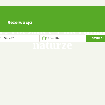
Rezerwacja
e, rocznice i niezap
SZUKAJ
naturze