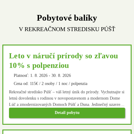
Pobytové balíky
V REKREAČNOM STREDISKU PÚŠŤ
Leto v náručí prírody so zľavou
10% s polpenziou
Platnosť: 1. 8. 2026 - 30. 8. 2026
Cena od: 115€ / 2 osoby / 1 noc / polpenzia
Rekreačné stredisko Púšť – váš letný únik do prírody. Vychutnajte si
letnú dovolenku s rodinou v novopostavenom a modernom Dome
Lúč a zmodernizovaných Domoch Púšť a Duna. Jedinečný uzavretý
areál ponúka široké možnosti aktívneho oddychu nielen na
Detail pobytu
novovybudovanom multifunkčnom ihrisku. V okolí sa nachádza
množsvto turistických a cyklistických trás. Po aktívnom oddychu
dobre padne domáca kuchyňa v našej reštaurácii.