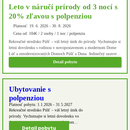
Leto v náručí prírody od 3 nocí s
20% zľavou s polpenziou
Platnosť: 19. 6. 2026 - 30. 8. 2026
Cena od: 104€ / 2 osoby / 1 noc / polpenzia
Rekreačné stredisko Púšť – váš letný únik do prírody. Vychutnajte si
letnú dovolenku s rodinou v novopostavenom a modernom Dome
Lúč a zmodernizovaných Domoch Púšť a Duna. Jedinečný uzavretý
areál ponúka široké možnosti aktívneho oddychu nielen na
Detail pobytu
novovybudovanom multifunkčnom ihrisku. V okolí sa nachádza
množsvto turistických a cyklistických trás. Po aktívnom oddychu
dobre padne domáca kuchyňa v našej reštaurácii.
Ubytovanie s
polpenziou
Platnosť pobytu:
1.1.2026 - 31.5.2027
Rekreačné stredisko Púšť – váš letný únik do
prírody. Vychutnajte si letnú dovolenku vo
dvojici v novopostavenom a modernom
Detail pobytu
Dome Lúč a zmodernizovaných Domoch