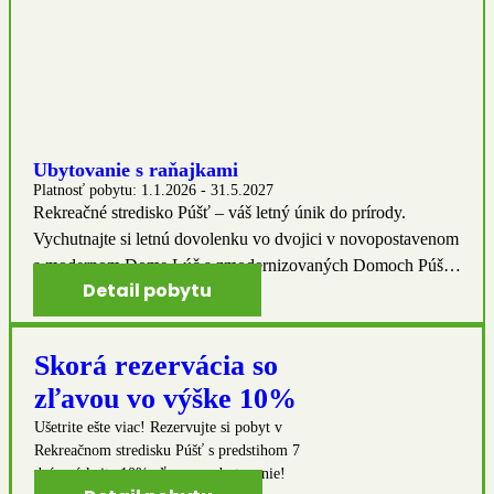
Ubytovanie s raňajkami
Platnosť pobytu:
1.1.2026 - 31.5.2027
Rekreačné stredisko Púšť – váš letný únik do prírody.
Vychutnajte si letnú dovolenku vo dvojici v novopostavenom
a modernom Dome Lúč a zmodernizovaných Domoch Púšť
Detail pobytu
a Duna. Jedinečný uzavretý areál ponúka široké možnosti
aktívneho oddychu nielen na novovybudovanom
multifunkčnom ihrisku. V okolí sa nachádza množstvo
Skorá rezervácia so
turistických a cyklistických trás. Po aktívnom oddychu dobre
zľavou vo výške 10%
padne domáca kuchyňa v našej reštaurácii.
Ušetrite ešte viac! Rezervujte si pobyt v
Rekreačnom stredisku Púšť s predstihom 7
dní a získajte 10% zľavu na ubytovanie!