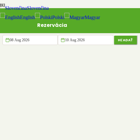
Slovenčina
English
Polski
Magyar
Rezervácia
HĽADAŤ