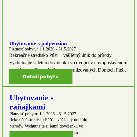
Ubytovanie s polpenziou
Platnosť pobytu:
1.1.2026 - 31.5.2027
Rekreačné stredisko Púšť – váš letný únik do prírody.
Vychutnajte si letnú dovolenku vo dvojici v novopostavenom
a modernom Dome Lúč a zmodernizovaných Domoch Púšť
Detail pobytu
a Duna. Jedinečný uzavretý areál ponúka široké možnosti
aktívneho oddychu nielen na novovybudovanom
multifunkčnom ihrisku. V okolí sa nachádza množstvo
Ubytovanie s
turistických a cyklistických trás. Po aktívnom oddychu dobre
raňajkami
padne domáca kuchyňa v našej reštaurácii.
Platnosť pobytu:
1.1.2026 - 31.5.2027
Rekreačné stredisko Púšť – váš letný únik do
prírody. Vychutnajte si letnú dovolenku vo
dvojici v novopostavenom a modernom