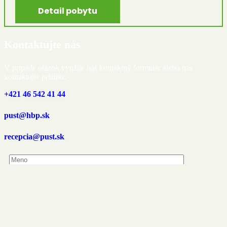
Detail pobytu
Kontaktujte nás
V prípade otázok využite náš kontaktný formulár alebo nás
kontaktujte priamo:
+421 46 542 41 44
pust@hbp.sk
recepcia@pust.sk